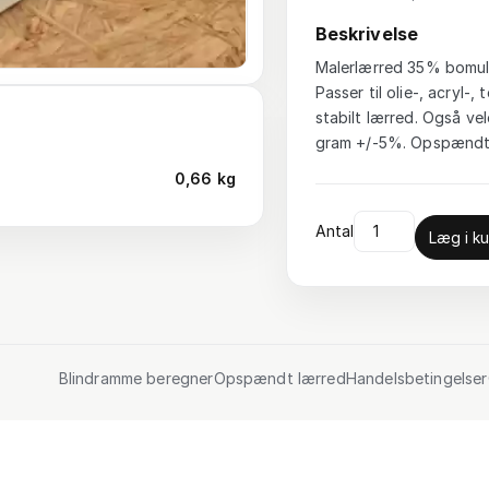
Beskrivelse
Malerlærred 35% bomuld
Passer til olie-, acryl
stabilt lærred. Også vel
gram +/-5%. Opspændt 
0,66 kg
Antal
Læg i ku
Blindramme beregner
Opspændt lærred
Handelsbetingelser