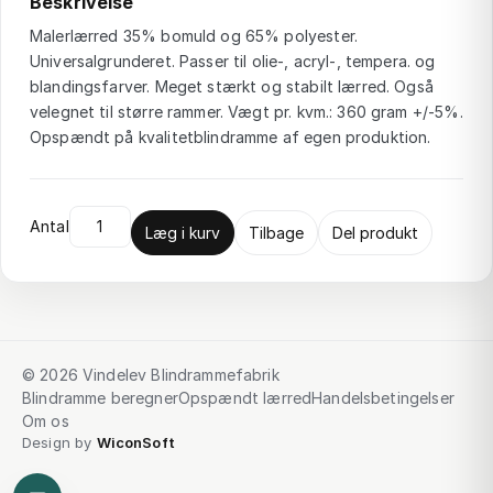
Beskrivelse
Malerlærred 35% bomuld og 65% polyester.
Universalgrunderet. Passer til olie-, acryl-, tempera. og
blandingsfarver. Meget stærkt og stabilt lærred. Også
velegnet til større rammer. Vægt pr. kvm.: 360 gram +/-5%.
Opspændt på kvalitetblindramme af egen produktion.
Antal
Læg i kurv
Tilbage
Del produkt
© 2026 Vindelev Blindrammefabrik
Blindramme beregner
Opspændt lærred
Handelsbetingelser
Om os
Design by
WiconSoft