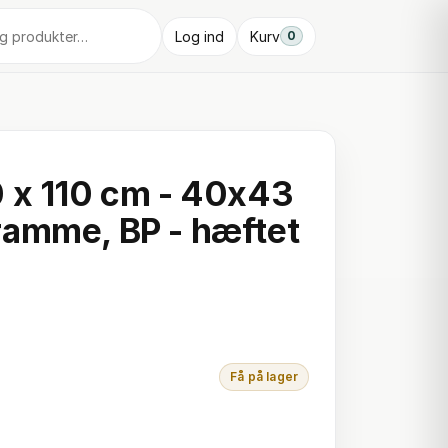
Log ind
Kurv
0
 x 110 cm - 40x43
amme, BP - hæftet
Få på lager