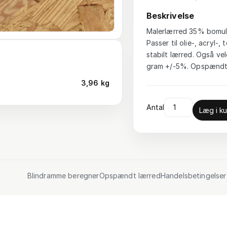
Beskrivelse
Malerlærred 35% bomuld
Passer til olie-, acryl
stabilt lærred. Også vel
gram +/-5%. Opspændt 
3,96 kg
Antal
Læg i ku
Blindramme beregner
Opspændt lærred
Handelsbetingelser