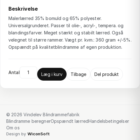
Beskrivelse
Malerlærred 35% bomuld og 65% polyester.
Universalgrunderet. Passer til olie-, acryl-, tempera. og
blandingsfarver. Meget stærkt og stabilt lærred. Også
velegnet til større rammer. Vægt pr. kvm.: 360 gram +/-5%.
Opspændt på kvalitetblindramme af egen produktion.
Antal
Læg i kurv
Tilbage
Del produkt
© 2026 Vindelev Blindrammefabrik
Blindramme beregner
Opspændt lærred
Handelsbetingelser
Om os
Design by
WiconSoft