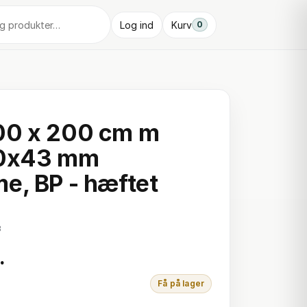
Log ind
Kurv
0
00 x 200 cm m
40x43 mm
e, BP - hæftet
3
.
Få på lager