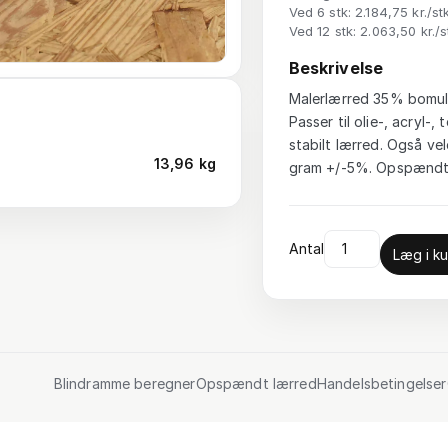
Ved 6 stk: 2.184,75 kr./st
Ved 12 stk: 2.063,50 kr./s
Beskrivelse
Malerlærred 35% bomuld
Passer til olie-, acryl
stabilt lærred. Også vel
13,96 kg
gram +/-5%. Opspændt 
Antal
Læg i ku
Blindramme beregner
Opspændt lærred
Handelsbetingelser