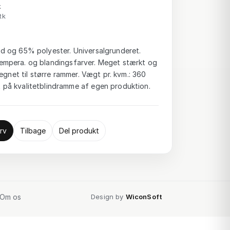
k
tk
 og 65% polyester. Universalgrunderet.
-, tempera. og blandingsfarver. Meget stærkt og
egnet til større rammer. Vægt pr. kvm.: 360
på kvalitetblindramme af egen produktion.
rv
Tilbage
Del produkt
Om os
Design by
WiconSoft