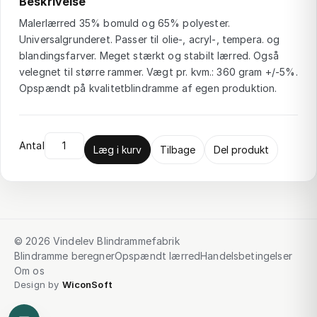
Beskrivelse
Malerlærred 35% bomuld og 65% polyester.
Universalgrunderet. Passer til olie-, acryl-, tempera. og
blandingsfarver. Meget stærkt og stabilt lærred. Også
velegnet til større rammer. Vægt pr. kvm.: 360 gram +/-5%.
Opspændt på kvalitetblindramme af egen produktion.
Antal
Læg i kurv
Tilbage
Del produkt
© 2026 Vindelev Blindrammefabrik
Blindramme beregner
Opspændt lærred
Handelsbetingelser
Om os
Design by
WiconSoft