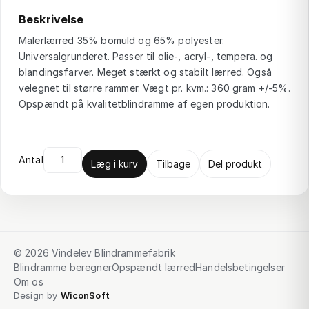
Beskrivelse
Malerlærred 35% bomuld og 65% polyester.
Universalgrunderet. Passer til olie-, acryl-, tempera. og
blandingsfarver. Meget stærkt og stabilt lærred. Også
velegnet til større rammer. Vægt pr. kvm.: 360 gram +/-5%.
Opspændt på kvalitetblindramme af egen produktion.
Antal
Læg i kurv
Tilbage
Del produkt
© 2026 Vindelev Blindrammefabrik
Blindramme beregner
Opspændt lærred
Handelsbetingelser
Om os
Design by
WiconSoft