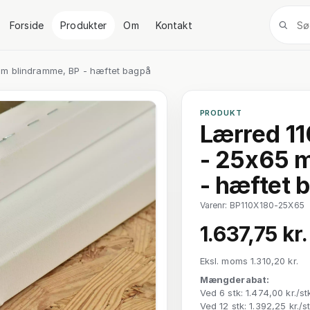
Forside
Produkter
Om
Kontakt
mm blindramme, BP - hæftet bagpå
PRODUKT
Lærred 11
- 25x65 
- hæftet 
Varenr: BP110X180-25X65
1.637,75 kr.
Eksl. moms 1.310,20 kr.
Mængderabat:
Ved 6 stk: 1.474,00 kr./st
Ved 12 stk: 1.392,25 kr./s