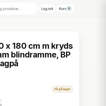
Log ind
Kurv
0
0 x 180 cm m kryds
mm blindramme, BP
bagpå
Få på lager
k
tk