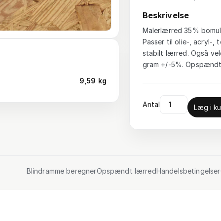
Beskrivelse
Malerlærred 35% bomuld
Passer til olie-, acryl
stabilt lærred. Også vel
gram +/-5%. Opspændt 
9,59 kg
Antal
Læg i ku
Blindramme beregner
Opspændt lærred
Handelsbetingelser