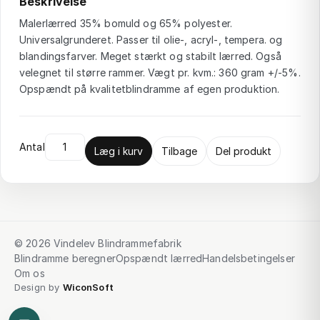
Beskrivelse
Malerlærred 35% bomuld og 65% polyester.
Universalgrunderet. Passer til olie-, acryl-, tempera. og
blandingsfarver. Meget stærkt og stabilt lærred. Også
velegnet til større rammer. Vægt pr. kvm.: 360 gram +/-5%.
Opspændt på kvalitetblindramme af egen produktion.
Antal
Læg i kurv
Tilbage
Del produkt
© 2026 Vindelev Blindrammefabrik
Blindramme beregner
Opspændt lærred
Handelsbetingelser
Om os
Design by
WiconSoft