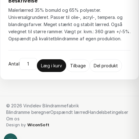
Beskrivelse
Malerlærred 35% bomuld og 65% polyester.
Universalgrunderet. Passer til olie-, acryl-, tempera. og
blandingsfarver. Meget stærkt og stabilt lærred. Også
velegnet til større rammer. Vægt pr. kvm.: 360 gram +/-5%.
Opspændt på kvalitetblindramme af egen produktion.
Antal
Læg i kurv
Tilbage
Del produkt
© 2026 Vindelev Blindrammefabrik
Blindramme beregner
Opspændt lærred
Handelsbetingelser
Om os
Design by
WiconSoft