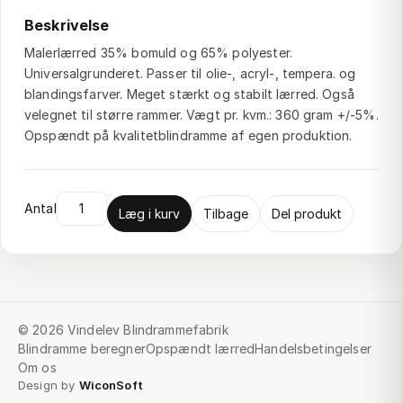
Beskrivelse
Malerlærred 35% bomuld og 65% polyester.
Universalgrunderet. Passer til olie-, acryl-, tempera. og
blandingsfarver. Meget stærkt og stabilt lærred. Også
velegnet til større rammer. Vægt pr. kvm.: 360 gram +/-5%.
Opspændt på kvalitetblindramme af egen produktion.
Antal
Læg i kurv
Tilbage
Del produkt
© 2026 Vindelev Blindrammefabrik
Blindramme beregner
Opspændt lærred
Handelsbetingelser
Om os
Design by
WiconSoft