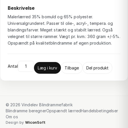
Beskrivelse
Malerlærred 35% bomuld og 65% polyester.
Universalgrunderet. Passer til olie-, acryl-, tempera. og
blandingsfarver. Meget stærkt og stabilt lærred. Også
velegnet til større rammer. Vægt pr. kvm.: 360 gram +/-5%.
Opspændt på kvalitetblindramme af egen produktion.
Antal
Læg i kurv
Tilbage
Del produkt
© 2026 Vindelev Blindrammefabrik
Blindramme beregner
Opspændt lærred
Handelsbetingelser
Om os
Design by
WiconSoft