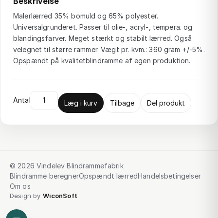
Beskrivelse
Malerlærred 35% bomuld og 65% polyester.
Universalgrunderet. Passer til olie-, acryl-, tempera. og
blandingsfarver. Meget stærkt og stabilt lærred. Også
velegnet til større rammer. Vægt pr. kvm.: 360 gram +/-5%.
Opspændt på kvalitetblindramme af egen produktion.
Antal
Læg i kurv
Tilbage
Del produkt
© 2026 Vindelev Blindrammefabrik
Blindramme beregner
Opspændt lærred
Handelsbetingelser
Om os
Design by
WiconSoft