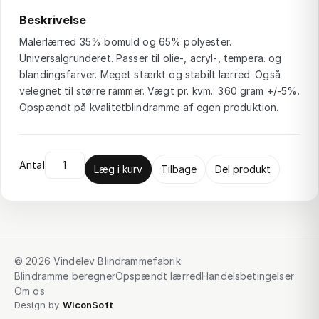
Beskrivelse
Malerlærred 35% bomuld og 65% polyester.
Universalgrunderet. Passer til olie-, acryl-, tempera. og
blandingsfarver. Meget stærkt og stabilt lærred. Også
velegnet til større rammer. Vægt pr. kvm.: 360 gram +/-5%.
Opspændt på kvalitetblindramme af egen produktion.
Antal
Læg i kurv
Tilbage
Del produkt
© 2026 Vindelev Blindrammefabrik
Blindramme beregner
Opspændt lærred
Handelsbetingelser
Om os
Design by
WiconSoft