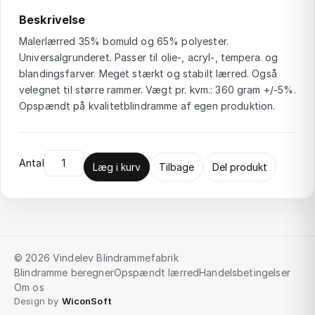
Beskrivelse
Malerlærred 35% bomuld og 65% polyester.
Universalgrunderet. Passer til olie-, acryl-, tempera. og
blandingsfarver. Meget stærkt og stabilt lærred. Også
velegnet til større rammer. Vægt pr. kvm.: 360 gram +/-5%.
Opspændt på kvalitetblindramme af egen produktion.
Antal
Læg i kurv
Tilbage
Del produkt
© 2026 Vindelev Blindrammefabrik
Blindramme beregner
Opspændt lærred
Handelsbetingelser
Om os
Design by
WiconSoft