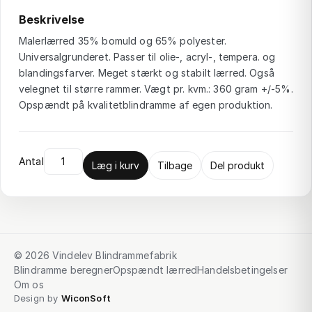
Beskrivelse
Malerlærred 35% bomuld og 65% polyester.
Universalgrunderet. Passer til olie-, acryl-, tempera. og
blandingsfarver. Meget stærkt og stabilt lærred. Også
velegnet til større rammer. Vægt pr. kvm.: 360 gram +/-5%.
Opspændt på kvalitetblindramme af egen produktion.
Antal
Læg i kurv
Tilbage
Del produkt
© 2026 Vindelev Blindrammefabrik
Blindramme beregner
Opspændt lærred
Handelsbetingelser
Om os
Design by
WiconSoft