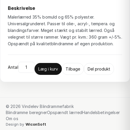
Beskrivelse
Malerlærred 35% bomuld og 65% polyester.
Universalgrunderet. Passer til olie-, acryl-, tempera. og
blandingsfarver. Meget stærkt og stabilt lærred. Også
velegnet til større rammer. Vægt pr. kvm.: 360 gram +/-5%.
Opspændt på kvalitetblindramme af egen produktion.
Antal
Læg i kurv
Tilbage
Del produkt
© 2026 Vindelev Blindrammefabrik
Blindramme beregner
Opspændt lærred
Handelsbetingelser
Om os
Design by
WiconSoft