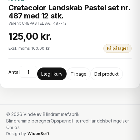
Cretacolor Landskab Pastel set nr.
487 med 12 stk.
Varenr: CREPASTELSÆT487-12
125,00 kr.
Eksl. moms 100,00 kr.
Få på lager
Antal
Læg i kurv
Tilbage
Del produkt
© 2026 Vindelev Blindrammefabrik
Blindramme beregner
Opspændt lærred
Handelsbetingelser
Om os
Design by
WiconSoft