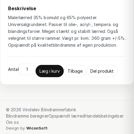
Beskrivelse
Malerlærred 35% bomuld og 65% polyester.
Universalgrunderet. Passer til olie-, acryl-, tempera. og
blandingsfarver. Meget stærkt og stabilt lærred. Også
velegnet til større rammer. Vægt pr. kvm.: 360 gram +/-5%.
Opspændt på kvalitetblindramme af egen produktion.
Antal
Læg i kurv
Tilbage
Del produkt
© 2026 Vindelev Blindrammefabrik
Blindramme beregner
Opspændt lærred
Handelsbetingelser
Om os
Design by
WiconSoft