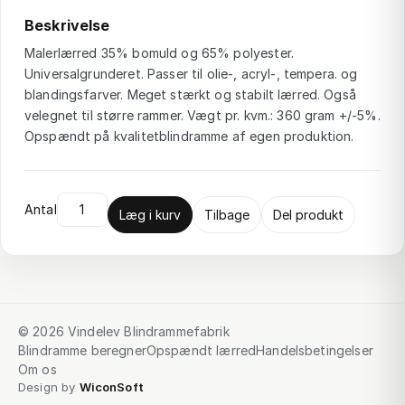
Beskrivelse
Malerlærred 35% bomuld og 65% polyester.
Universalgrunderet. Passer til olie-, acryl-, tempera. og
blandingsfarver. Meget stærkt og stabilt lærred. Også
velegnet til større rammer. Vægt pr. kvm.: 360 gram +/-5%.
Opspændt på kvalitetblindramme af egen produktion.
Antal
Læg i kurv
Tilbage
Del produkt
© 2026 Vindelev Blindrammefabrik
Blindramme beregner
Opspændt lærred
Handelsbetingelser
Om os
Design by
WiconSoft