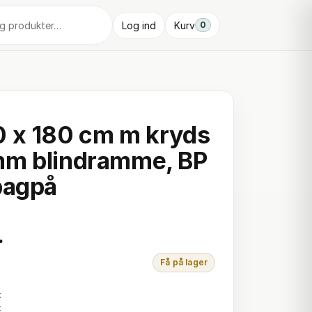
Log ind
Kurv
0
 x 180 cm m kryds
mm blindramme, BP
bagpå
.
Få på lager
k
k