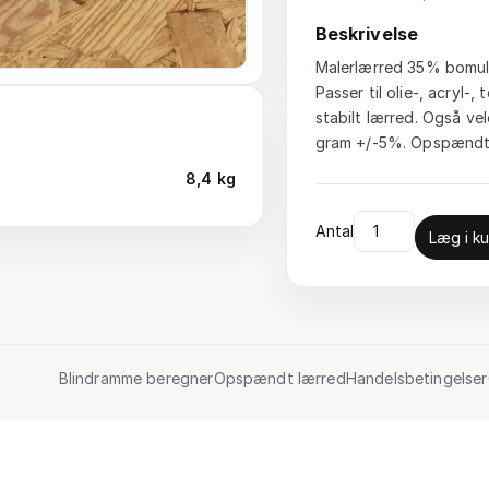
Beskrivelse
Malerlærred 35% bomuld
Passer til olie-, acryl
stabilt lærred. Også vel
gram +/-5%. Opspændt 
8,4 kg
Antal
Læg i ku
Blindramme beregner
Opspændt lærred
Handelsbetingelser