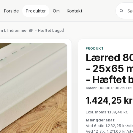
Forside
Produkter
Om
Kontakt
m blindramme, BP - Hæftet bagpå
PRODUKT
Lærred 80
- 25x65 
- Hæftet 
Varenr: BP080X180-25X65
1.424,25 kr
Eksl. moms 1.139,40 kr.
Mængderabat:
Ved 6 stk: 1.282,25 kr./st
Ved 12 stk: 1.211,00 kr./st