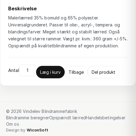
Beskrivelse
Malerlærred 35% bomuld og 65% polyester.
Universalgrunderet. Passer til olie-, acryl-, tempera. og
blandingsfarver. Meget stærkt og stabilt lærred. Også
velegnet til større rammer. Vægt pr. kvm.: 360 gram +/-5%.
Opspændt på kvalitetblindramme af egen produktion.
Antal
Læg i kurv
Tilbage
Del produkt
© 2026 Vindelev Blindrammefabrik
Blindramme beregner
Opspændt lærred
Handelsbetingelser
Om os
Design by
WiconSoft