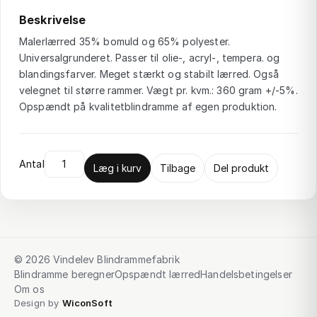
Beskrivelse
Malerlærred 35% bomuld og 65% polyester.
Universalgrunderet. Passer til olie-, acryl-, tempera. og
blandingsfarver. Meget stærkt og stabilt lærred. Også
velegnet til større rammer. Vægt pr. kvm.: 360 gram +/-5%.
Opspændt på kvalitetblindramme af egen produktion.
Antal
Læg i kurv
Tilbage
Del produkt
© 2026 Vindelev Blindrammefabrik
Blindramme beregner
Opspændt lærred
Handelsbetingelser
Om os
Design by
WiconSoft