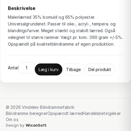
Beskrivelse
Malerlærred 35% bomuld og 65% polyester.
Universalgrunderet. Passer til olie-, acryl-, tempera. og
blandingsfarver. Meget stærkt og stabilt lærred. Også
velegnet til større rammer. Vægt pr. kvm.: 360 gram +/-5%.
Opspændt på kvalitetblindramme af egen produktion.
Antal
Læg i kurv
Tilbage
Del produkt
© 2026 Vindelev Blindrammefabrik
Blindramme beregner
Opspændt lærred
Handelsbetingelser
Om os
Design by
WiconSoft