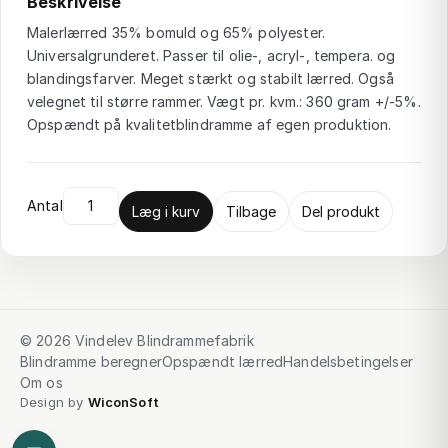
Beskrivelse
Malerlærred 35% bomuld og 65% polyester.
Universalgrunderet. Passer til olie-, acryl-, tempera. og
blandingsfarver. Meget stærkt og stabilt lærred. Også
velegnet til større rammer. Vægt pr. kvm.: 360 gram +/-5%.
Opspændt på kvalitetblindramme af egen produktion.
Antal
Læg i kurv
Tilbage
Del produkt
© 2026 Vindelev Blindrammefabrik
Blindramme beregner
Opspændt lærred
Handelsbetingelser
Om os
Design by
WiconSoft