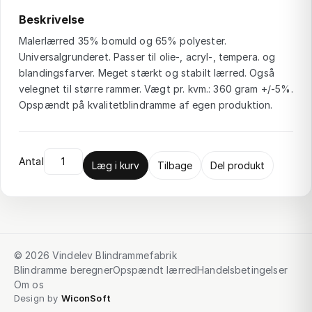
Beskrivelse
Malerlærred 35% bomuld og 65% polyester.
Universalgrunderet. Passer til olie-, acryl-, tempera. og
blandingsfarver. Meget stærkt og stabilt lærred. Også
velegnet til større rammer. Vægt pr. kvm.: 360 gram +/-5%.
Opspændt på kvalitetblindramme af egen produktion.
Antal
Læg i kurv
Tilbage
Del produkt
© 2026 Vindelev Blindrammefabrik
Blindramme beregner
Opspændt lærred
Handelsbetingelser
Om os
Design by
WiconSoft