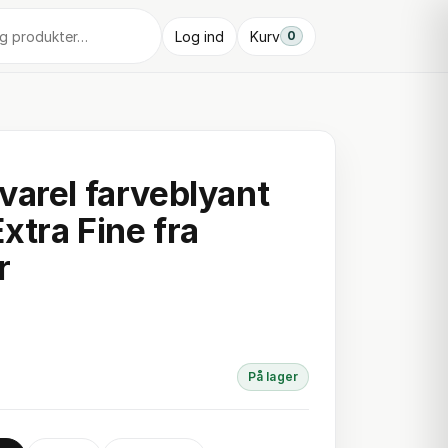
Log ind
Kurv
0
varel farveblyant
xtra Fine fra
r
På lager