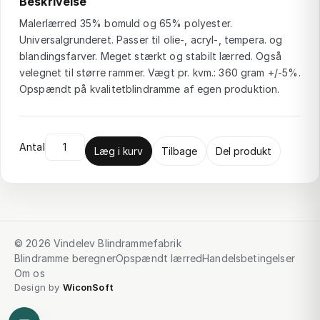
Beskrivelse
Malerlærred 35% bomuld og 65% polyester.
Universalgrunderet. Passer til olie-, acryl-, tempera. og
blandingsfarver. Meget stærkt og stabilt lærred. Også
velegnet til større rammer. Vægt pr. kvm.: 360 gram +/-5%.
Opspændt på kvalitetblindramme af egen produktion.
Antal
Læg i kurv
Tilbage
Del produkt
© 2026 Vindelev Blindrammefabrik
Blindramme beregner
Opspændt lærred
Handelsbetingelser
Om os
Design by
WiconSoft