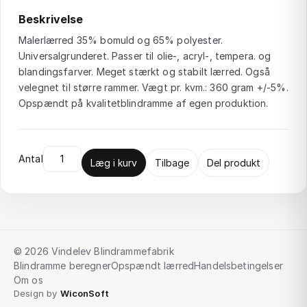
Beskrivelse
Malerlærred 35% bomuld og 65% polyester.
Universalgrunderet. Passer til olie-, acryl-, tempera. og
blandingsfarver. Meget stærkt og stabilt lærred. Også
velegnet til større rammer. Vægt pr. kvm.: 360 gram +/-5%.
Opspændt på kvalitetblindramme af egen produktion.
Antal
Læg i kurv
Tilbage
Del produkt
© 2026 Vindelev Blindrammefabrik
Blindramme beregner
Opspændt lærred
Handelsbetingelser
Om os
Design by
WiconSoft