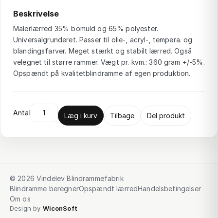
Beskrivelse
Malerlærred 35% bomuld og 65% polyester.
Universalgrunderet. Passer til olie-, acryl-, tempera. og
blandingsfarver. Meget stærkt og stabilt lærred. Også
velegnet til større rammer. Vægt pr. kvm.: 360 gram +/-5%.
Opspændt på kvalitetblindramme af egen produktion.
Antal
Læg i kurv
Tilbage
Del produkt
© 2026 Vindelev Blindrammefabrik
Blindramme beregner
Opspændt lærred
Handelsbetingelser
Om os
Design by
WiconSoft