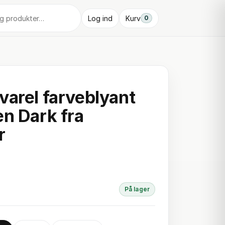
Log ind
Kurv
0
varel farveblyant
en Dark fra
r
På lager