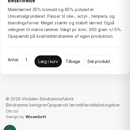
Beskrivelse
Malerlærred 35% bomuld og 65% polyester.
Universalgrunderet. Passer til olie-, acryl-, tempera. og
blandingsfarver. Meget stærkt og stabilt lærred. Også
velegnet til større rammer. Vægt pr. kvm.: 360 gram +/-5%.
Opspændt på kvalitetblindramme af egen produktion.
Antal
Læg i kurv
Tilbage
Del produkt
© 2026 Vindelev Blindrammefabrik
Blindramme beregner
Opspændt lærred
Handelsbetingelser
Om os
Design by
WiconSoft