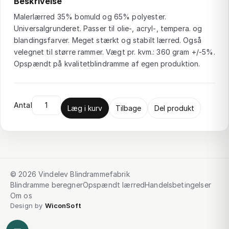
Beskrivelse
Malerlærred 35% bomuld og 65% polyester.
Universalgrunderet. Passer til olie-, acryl-, tempera. og
blandingsfarver. Meget stærkt og stabilt lærred. Også
velegnet til større rammer. Vægt pr. kvm.: 360 gram +/-5%.
Opspændt på kvalitetblindramme af egen produktion.
Antal
Læg i kurv
Tilbage
Del produkt
© 2026 Vindelev Blindrammefabrik
Blindramme beregner
Opspændt lærred
Handelsbetingelser
Om os
Design by
WiconSoft