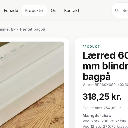
Forside
Produkter
Om
Kontakt
amme, BP - Hæftet bagpå
PRODUKT
Lærred 6
mm blind
bagpå
Varenr: BP060X080-40X3
318,25 kr.
Eksl. moms 254,60 kr.
Mængderabat:
Ved 6 stk: 286,75 kr./stk
Ved 12 stk: 270,75 kr./stk