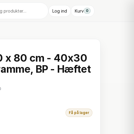
Log ind
Kurv
0
0 x 80 cm - 40x30
ramme, BP - Hæftet
0
Få på lager