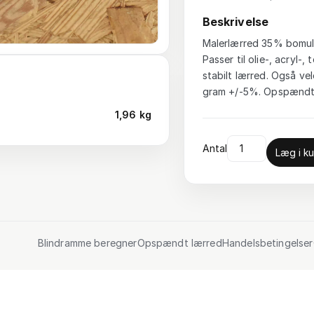
Beskrivelse
Malerlærred 35% bomuld
Passer til olie-, acryl
stabilt lærred. Også vel
gram +/-5%. Opspændt 
1,96 kg
Antal
Læg i ku
Blindramme beregner
Opspændt lærred
Handelsbetingelser