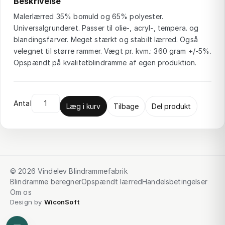
Beskrivelse
Malerlærred 35% bomuld og 65% polyester.
Universalgrunderet. Passer til olie-, acryl-, tempera. og
blandingsfarver. Meget stærkt og stabilt lærred. Også
velegnet til større rammer. Vægt pr. kvm.: 360 gram +/-5%.
Opspændt på kvalitetblindramme af egen produktion.
Antal
Læg i kurv
Tilbage
Del produkt
© 2026 Vindelev Blindrammefabrik
Blindramme beregner
Opspændt lærred
Handelsbetingelser
Om os
Design by
WiconSoft