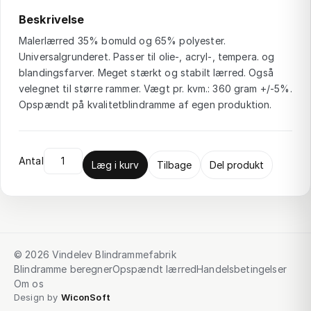
Beskrivelse
Malerlærred 35% bomuld og 65% polyester.
Universalgrunderet. Passer til olie-, acryl-, tempera. og
blandingsfarver. Meget stærkt og stabilt lærred. Også
velegnet til større rammer. Vægt pr. kvm.: 360 gram +/-5%.
Opspændt på kvalitetblindramme af egen produktion.
Antal
Læg i kurv
Tilbage
Del produkt
© 2026 Vindelev Blindrammefabrik
Blindramme beregner
Opspændt lærred
Handelsbetingelser
Om os
Design by
WiconSoft