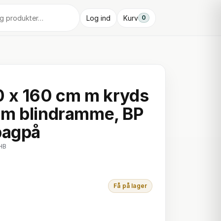
Log ind
Kurv
0
 x 160 cm m kryds
mm blindramme, BP
bagpå
HB
Få på lager