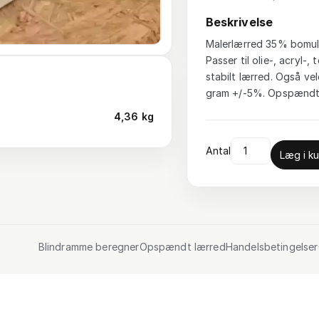
Beskrivelse
Malerlærred 35% bomuld
Passer til olie-, acryl
stabilt lærred. Også vel
gram +/-5%. Opspændt 
4,36 kg
Antal
Læg i ku
Blindramme beregner
Opspændt lærred
Handelsbetingelser