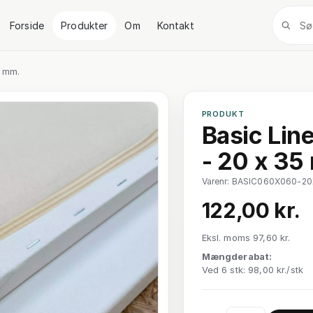
Forside
Produkter
Om
Kontakt
5 mm.
PRODUKT
Basic Lin
- 20 x 35
Varenr: BASIC060X060-2
122,00 kr.
Eksl. moms 97,60 kr.
Mængderabat:
Ved 6 stk: 98,00 kr./stk