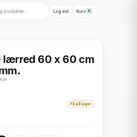
Log ind
Kurv
0
e lærred 60 x 60 cm
 mm.
0X35
Få på lager