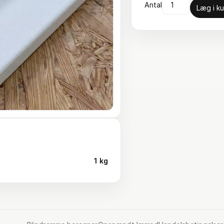
Antal
Læg i ku
1 kg