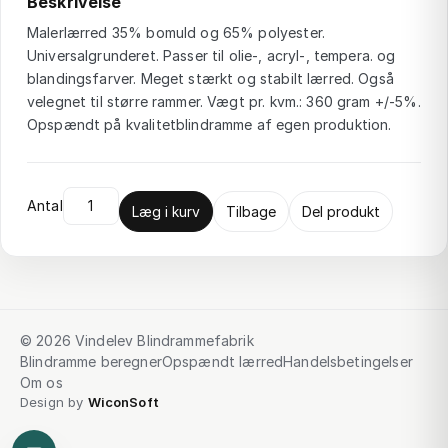
Beskrivelse
Malerlærred 35% bomuld og 65% polyester.
Universalgrunderet. Passer til olie-, acryl-, tempera. og
blandingsfarver. Meget stærkt og stabilt lærred. Også
velegnet til større rammer. Vægt pr. kvm.: 360 gram +/-5%.
Opspændt på kvalitetblindramme af egen produktion.
Antal
Læg i kurv
Tilbage
Del produkt
© 2026 Vindelev Blindrammefabrik
Blindramme beregner
Opspændt lærred
Handelsbetingelser
Om os
Design by
WiconSoft