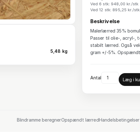
Ved 6 stk: 948,00 kr./stk
Ved 12 stk: 895,25 kr./stk
Beskrivelse
Malerlærred 35% bomuld
Passer til olie-, acryl
stabilt lærred. Også vel
5,48 kg
gram +/-5%. Opspændt 
Antal
Læg i ku
Blindramme beregner
Opspændt lærred
Handelsbetingelser