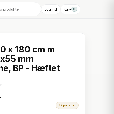
Log ind
Kurv
0
20 x 180 cm m
19x55 mm
e, BP - Hæftet
HB
.
Få på lager