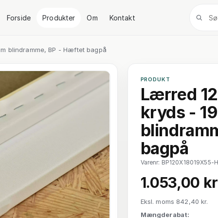
Forside
Produkter
Om
Kontakt
mm blindramme, BP - Hæftet bagpå
PRODUKT
Lærred 1
kryds - 
blindramm
bagpå
Varenr: BP120X18019X55-
1.053,00 kr
Eksl. moms 842,40 kr.
Mængderabat: