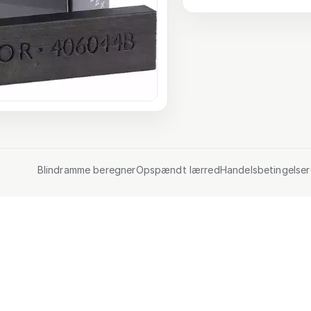
Blindramme beregner
Opspændt lærred
Handelsbetingelser