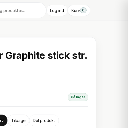
Log ind
Kurv
0
 Graphite stick str.
På lager
rv
Tilbage
Del produkt